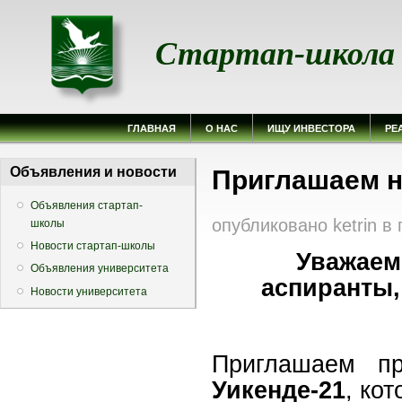
Стартап-школа
ГЛАВНАЯ
О НАС
ИЩУ ИНВЕСТОРА
РЕ
Вы здесь
Объявления и новости
Приглашаем н
Объявления стартап-
опубликовано
ketrin
в
школы
Новости стартап-школы
Уважаем
Объявления университета
аспиранты,
Новости университета
Приглашаем п
Уикенде-21
, ко