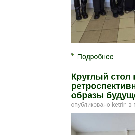
Подробнее
о Научно-п
Круглый стол 
ретроспективн
образы будущ
опубликовано
ketrin
в