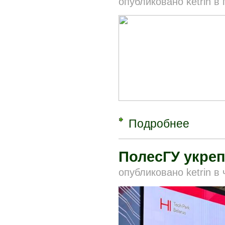
опубликовано
ketrin
в
Подробнее
о XX Между
молодежи –
университе
ПолесГУ укреп
опубликовано
ketrin
в