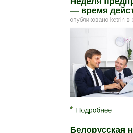
Неделя предп
— время дейс
опубликовано
ketrin
в
Подробнее
о Неделя п
Белорусская 