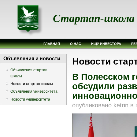
Стартап-школа
ГЛАВНАЯ
О НАС
ИЩУ ИНВЕСТОРА
РЕ
Вы здесь
Объявления и новости
Новости стар
Объявления стартап-
В Полесском г
школы
обсудили раз
Новости стартап-школы
Объявления университета
инновационно
Новости университета
опубликовано
ketrin
в