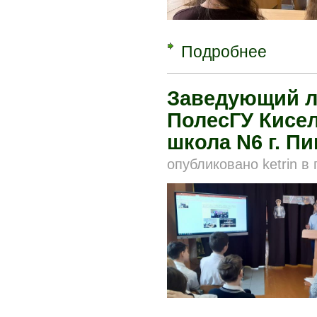
Подробнее
о В ПолесГ
Заведующий л
ПолесГУ Кисел
школа N6 г. Пи
опубликовано
ketrin
в