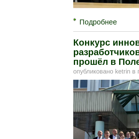
Подробнее
о Образова
инструмент
Конкурс инно
разработчиков
прошёл в Пол
опубликовано
ketrin
в