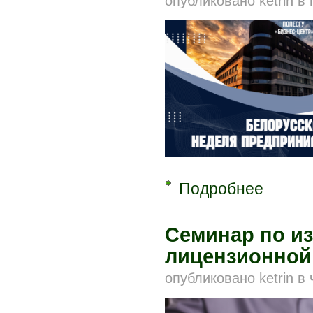
опубликовано
ketrin
в
Подробнее
о В Поле
Cеминар по из
лицензионной
опубликовано
ketrin
в