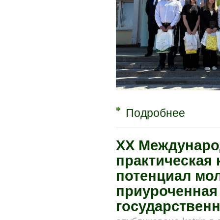
Подробнее
о Конкурс 
ПолесГУ
XX Междунаро
практическая
потенциал мол
приуроченная 
государствен