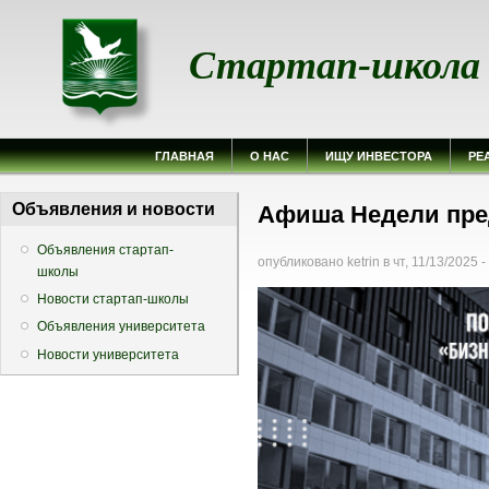
Стартап-школа
ГЛАВНАЯ
О НАС
ИЩУ ИНВЕСТОРА
РЕ
Вы здесь
Объявления и новости
Афиша Недели пре
Объявления стартап-
опубликовано
ketrin
в
чт, 11/13/2025 -
школы
Новости стартап-школы
Объявления университета
Новости университета